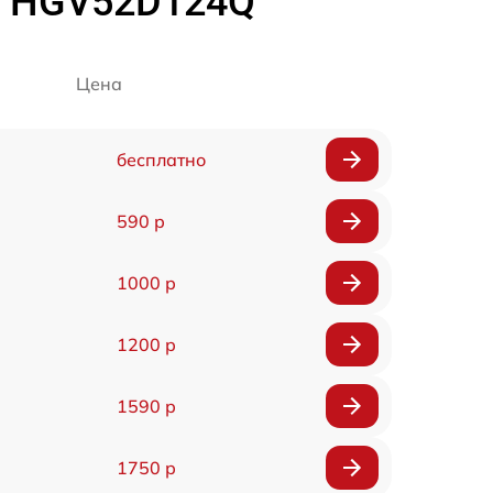
h HGV52D124Q
Цена
бесплатно
590 р
1000 р
1200 р
1590 р
1750 р