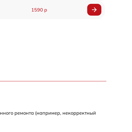
1590 р
1550 р
1200 р
1100 р
750 р
1100 р
1200 р
енного ремонта (например, некорректный
900 р