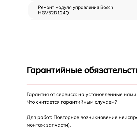
Ремонт модуля управления Bosch
HGV52D124Q
Замена вентилятора Bosch HGV52D124Q
Замена ТЭН Bosch HGV52D124Q
Замена таймера Bosch HGV52D124Q
Гарантийные обязательст
Ремонт электропроводки Bosch
HGV52D124Q
Ремонт конфорки с расширением Bosch
Гарантия от сервиса: на установленные нами
HGV52D124Q
Что считается гарантийным случаем?
Ремонт клеммной коробки Bosch
HGV52D124Q
Для работ: Повторное возникновение неиспр
монтаж запчасти).
Замена конфорки керамической плиты
Bosch HGV52D124Q